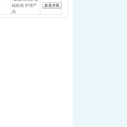
体
础粉底 护理产
品