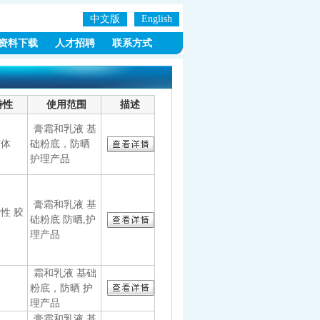
中文版
English
资料下载
人才招聘
联系方式
特性
使用范围
描述
膏霜和乳液 基
胶体
础粉底，防晒
护理产品
膏霜和乳液 基
性 胶
础粉底 防晒,护
理产品
霜和乳液 基础
体
粉底，防晒 护
理产品
膏霜和乳液 基