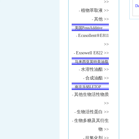
>>
De
植物萃取液 >>
-
其他 >>
-
美国PennAdditive
Ecusollent®E811
-
>>
Exsowell E822 >>
-
马来西亚英特美油脂
水溶性油酯 >>
-
合成油酯 >>
-
南京乐韬LETOP
其他生物活性物质
-
>>
生物活性蛋白 >>
-
生物多糖及其衍生
-
物 >>
抗氧化剂 >>
-