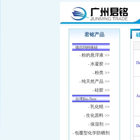
君铭产品
德尔玛特殊硅
粉的悬浮液 >>
-
De
水凝胶 >>
-
粉类 >>
-
纯天然产品 >>
-
硅胶 >>
-
Ac
台湾Bio-Nest
乳化蜡 >>
-
生化原料 >>
-
保湿剂 >>
-
De
包覆型化学防晒剂
-