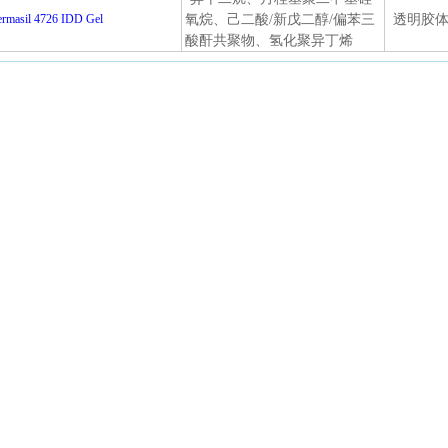
rmasil 4726 IDD Gel
氧烷、己二酸/新戊二醇/偏苯三
透明胶
酸酐共聚物、氢化聚异丁烯