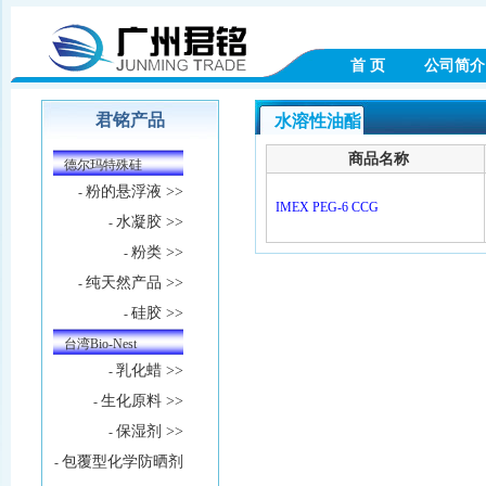
首 页
公司简介
君铭产品
水溶性油酯
商品名称
德尔玛特殊硅
粉的悬浮液 >>
-
IMEX PEG-6 CCG
水凝胶 >>
-
粉类 >>
-
纯天然产品 >>
-
硅胶 >>
-
台湾Bio-Nest
乳化蜡 >>
-
生化原料 >>
-
保湿剂 >>
-
包覆型化学防晒剂
-