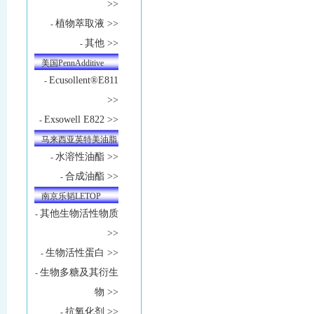
>>
植物萃取液 >>
-
其他 >>
-
美国PennAdditive
Ecusollent®E811
-
>>
Exsowell E822 >>
-
马来西亚英特美油脂
水溶性油酯 >>
-
合成油酯 >>
-
南京乐韬LETOP
其他生物活性物质
-
>>
生物活性蛋白 >>
-
生物多糖及其衍生
-
物 >>
抗氧化剂 >>
-