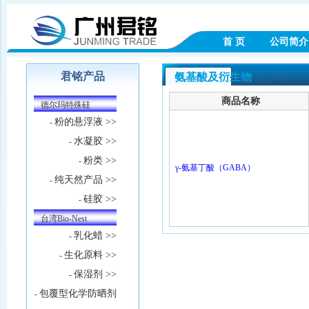
首 页
公司简介
君铭产品
氨基酸及衍生物
商品名称
德尔玛特殊硅
粉的悬浮液 >>
-
水凝胶 >>
-
粉类 >>
-
γ-氨基丁酸（GABA）
纯天然产品 >>
-
硅胶 >>
-
台湾Bio-Nest
乳化蜡 >>
-
生化原料 >>
-
保湿剂 >>
-
包覆型化学防晒剂
-