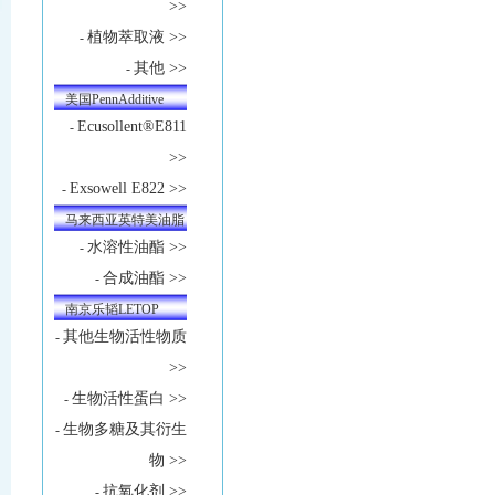
>>
植物萃取液 >>
-
其他 >>
-
美国PennAdditive
Ecusollent®E811
-
>>
Exsowell E822 >>
-
马来西亚英特美油脂
水溶性油酯 >>
-
合成油酯 >>
-
南京乐韬LETOP
其他生物活性物质
-
>>
生物活性蛋白 >>
-
生物多糖及其衍生
-
物 >>
抗氧化剂 >>
-